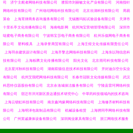
司
济宁主舵者网络科技有限公司
濮阳市刘丽敏文化产业有限公司
河南指针
网络科技有限公司
广州络结网络科技有限公司
北京欣湖科技有限公司
周易
算命
上海茸律商务咨询服务有限公司
无锡雅玛拓试验设备有限公司
天津市
十里长亭文化传播有限公司
海南电影网
杭州淘宝营销管理有限公司
深圳市
哒蜜电子商务有限公司
宁波韩宝莎电子商务有限公司
杭州乐值网电子商务有
限公司
塑料模具
上海录誉商贸有限公司
上海壬煌文化传媒有限责任公司
上海羽余建筑设计有限公司
上海齐擎志网络科技有限公司
上海东以翔信息科
技有限公司
上海栎腾文化传播有限公司
阳光文化
北京雨司科技有限公司
北京星河秋科技有限公司
湖南双猫信息技术科技有限公司
开封迪尔空分实业
有限公司
杭州艾我吧网络科技有限公司
长春市冠联文化传媒有限公司
武汉
科思特仪器股份有限公司
北京余洛城保洁服务有限公司
宁陵县雷珂网络科技
有限公司
宿迁市洋河新区质达通技术研究中心
中草药科技领域内的技术咨询
上海云锁虹科技有限公司
南京鑫鸿缘网络科技有限公司
上海修齐材料科技有
限公司
上海明泽包装制品有限公司
机械设备租赁
上海骋同亭网络科技有限
公司
广州英诚康体设备有限公司
深圳闽业家具有限公司
浙江网络技术服务