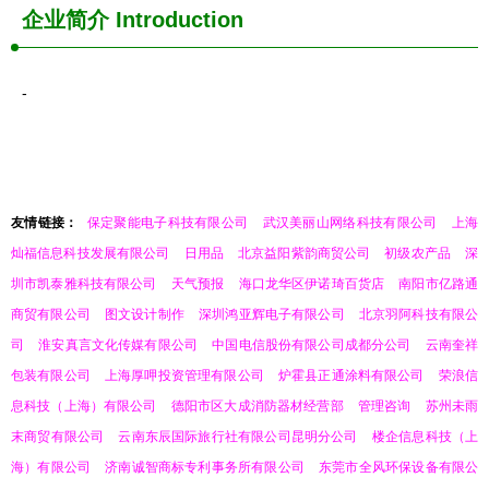
企业简介
Introduction
-
友情链接：
保定聚能电子科技有限公司
武汉美丽山网络科技有限公司
上海
灿福信息科技发展有限公司
日用品
北京益阳紫韵商贸公司
初级农产品
深
圳市凯泰雅科技有限公司
天气预报
海口龙华区伊诺琦百货店
南阳市亿路通
商贸有限公司
图文设计制作
深圳鸿亚辉电子有限公司
北京羽阿科技有限公
司
淮安真言文化传媒有限公司
中国电信股份有限公司成都分公司
云南奎祥
包装有限公司
上海厚呷投资管理有限公司
炉霍县正通涂料有限公司
荣浪信
息科技（上海）有限公司
德阳市区大成消防器材经营部
管理咨询
苏州未雨
末商贸有限公司
云南东辰国际旅行社有限公司昆明分公司
楼企信息科技（上
海）有限公司
济南诚智商标专利事务所有限公司
东莞市全风环保设备有限公