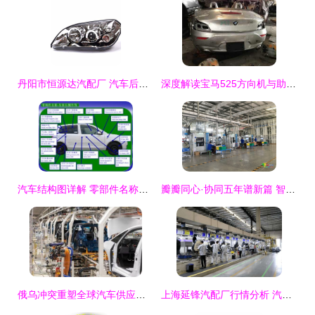
丹阳市恒源达汽配厂 汽车后视镜与灯饰的高清细节之美
深度解读宝马525方向机与助力泵 拆车配件的品质之道
汽车结构图详解 零部件名称与配件科普
瓣瓣同心·协同五年谱新篇 智能制造为天津产业转型升级赋能，探秘协同发展中的“汽车门道”
俄乌冲突重塑全球汽车供应链 大众ID.5延期发布，摩洛哥崭露头角
上海延锋汽配厂行情分析 汽车配件行业的标杆之选