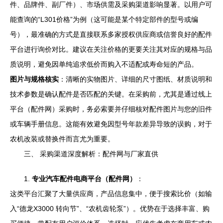
件、品牌件、副厂件）、市场供需及采购渠道影响显著。以用户可
能查询的“L301价格”为例（这可能是某个特定部件的型号或编
号），最准确的方式是直接联系多家授权供应商或信誉良好的配件
平台进行询价对比。建议在关注价格的更要关注其对应的规格与品
质说明，避免因单纯追求低价而购入不适配或寿命短的产品。
图片与规格核实
：清晰的实物图片、详细的尺寸图纸、材质说明和
技术参数是确认配件是否匹配的关键。在采购前，尤其是通过线上
平台（配件网）采购时，务必索要并仔细核对配件图片与您的旧件
或车辆手册信息。这能有效避免因型号年款差异导致的误购，对于
农机改装或替换件而言尤为重要。
三、 采购渠道深度解析：配件网与厂家直供
1.
专业汽车配件电商平台（配件网）
：
这类平台汇聚了大量供应商，产品信息集中，便于搜索比价（如输
入“德龙X3000 转向节”、“农机齿轮泵”）。优势在于选择丰富、购